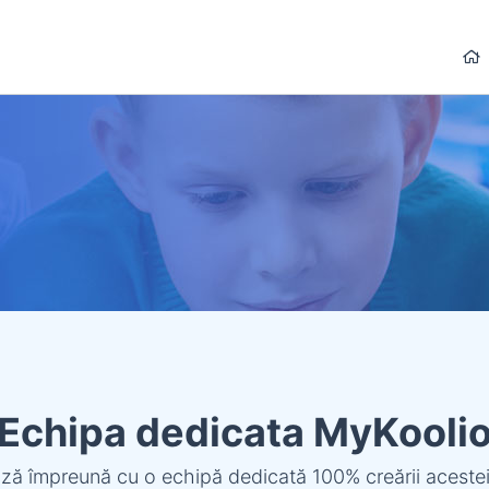
Echipa dedicata MyKooli
ază împreună cu o echipă dedicată 100% creării aceste