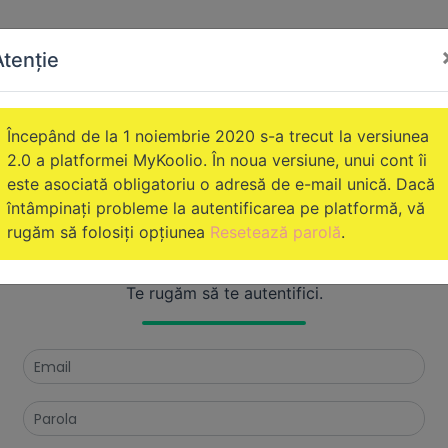
Atenție
Începând de la 1 noiembrie 2020 s-a trecut la versiunea
2.0 a platformei MyKoolio. În noua versiune, unui cont îi
este asociată obligatoriu o adresă de e-mail unică. Dacă
întâmpinați probleme la autentificarea pe platformă, vă
Autentificare
rugăm să folosiți opțiunea
Resetează parolă
.
Bine ai venit pe platforma educațională MyKoolio!
Te rugăm să te autentifici.