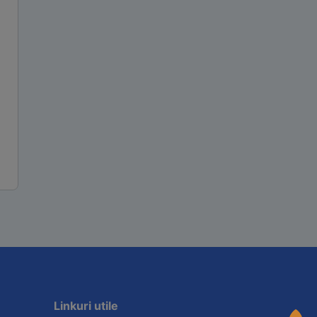
Linkuri utile