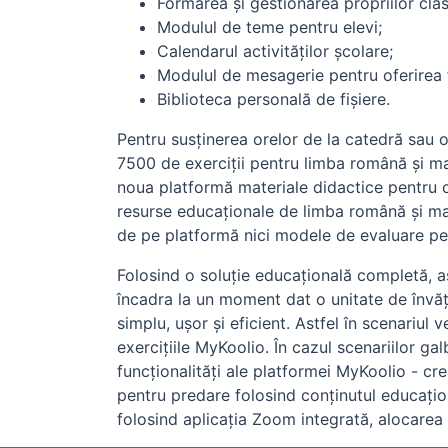
Formarea și gestionarea propriilor clas
Modulul de teme pentru elevi;
Calendarul activităților școlare;
Modulul de mesagerie pentru oferirea 
Biblioteca personală de fișiere.
Pentru susținerea orelor de la catedră sau o
7500 de exerciții pentru limba română și mat
noua platformă materiale didactice pentru c
resurse educaționale de limba română și ma
de pe platformă nici modele de evaluare pen
Folosind o soluție educațională completă, a
încadra la un moment dat o unitate de învăț
simplu, ușor și eficient. Astfel în scenariul 
exercițiile MyKoolio. În cazul scenariilor ga
funcționalități ale platformei MyKoolio - cre
pentru predare folosind conținutul educațion
folosind aplicația Zoom integrată, alocarea d