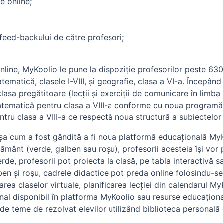
e online;
feed-backului de către profesori;
nline, MyKoolio le pune la dispoziție profesorilor peste 630 
ematică, clasele I-VIII, și geografie, clasa a VI-a. Începân
lasa pregătitoare (lecții și exerciții de comunicare în lim
tematică pentru clasa a VIII-a conforme cu noua programă șc
tru clasa a VIII-a ce respectă noua structură a subiectelo
șa cum a fost gândită a fi noua platformă educațională MyKo
ământ (verde, galben sau roșu), profesorii acesteia își vor 
verde, profesorii pot proiecta la clasă, pe tabla interactivă sa
lben și roșu, cadrele didactice pot preda online folosindu-se
area claselor virtuale, planificarea lecției din calendarul M
al disponibil în platforma MyKoolio sau resurse educaționale
e teme de rezolvat elevilor utilizând biblioteca personală de