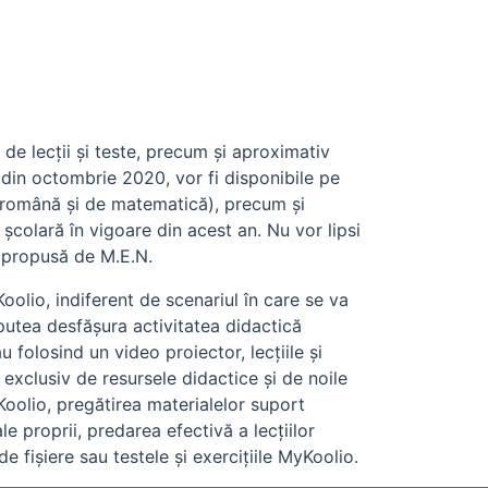
de lecții și teste, precum și aproximativ
d din octombrie 2020, vor fi disponibile pe
ba română și de matematică), precum și
olară în vigoare din acest an. Nu vor lipsi
r propusă de M.E.N.
olio, indiferent de scenariul în care se va
putea desfășura activitatea didactică
u folosind un video proiector, lecțiile și
 exclusiv de resursele didactice și de noile
yKoolio, pregătirea materialelor suport
 proprii, predarea efectivă a lecțiilor
 fișiere sau testele și exercițiile MyKoolio.