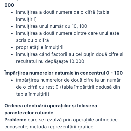
000
înmulţirea a două numere de o cifră (tabla
înmulţirii)
înmulţirea unui număr cu 10, 100
înmulţirea a două numere dintre care unul este
scris cu o cifră
proprietăţile înmulţirii
înmulţirea când factorii au cel puţin două cifre şi
rezultatul nu depăşeşte 10.000
Împărţirea numerelor naturale în concentrul 0 - 100
împărţirea numerelor de două cifre la un număr
de o cifră cu rest 0 (tabla împărţirii dedusă din
tabla înmulţirii)
Ordinea efectuării operaţiilor şi folosirea
parantezelor rotunde
Probleme
care se rezolvă prin operaţiile aritmetice
cunoscute; metoda reprezentării grafice