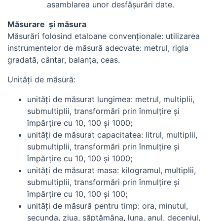
asamblarea unor desfăşurări date.
Măsurare şi măsura
Măsurări folosind etaloane convenţionale: utilizarea
instrumentelor de măsură adecvate: metrul, rigla
gradată, cântar, balanţa, ceas.
Unităţi de măsură:
unităţi de măsurat lungimea: metrul, multiplii,
submultiplii, transformări prin înmulţire şi
împărţire cu 10, 100 şi 1000;
unităţi de măsurat capacitatea: litrul, multiplii,
submultiplii, transformări prin înmulţire şi
împărţire cu 10, 100 şi 1000;
unităţi de măsurat masa: kilogramul, multiplii,
submultiplii, transformări prin înmulţire şi
împărţire cu 10, 100 şi 100;
unităţi de măsură pentru timp: ora, minutul,
secunda, ziua, săptămâna, luna, anul, deceniul,