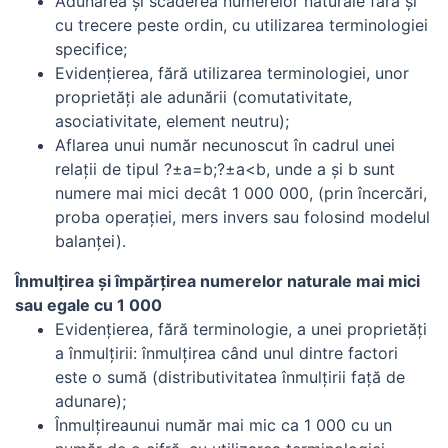
Adunarea şi scăderea numerelor naturale fără şi
cu trecere peste ordin, cu utilizarea terminologiei
specifice;
Evidenţierea, fără utilizarea terminologiei, unor
proprietăţi ale adunării (comutativitate,
asociativitate, element neutru);
Aflarea unui număr necunoscut în cadrul unei
relaţii de tipul ?±a=b;?±a<b, unde a şi b sunt
numere mai mici decât 1 000 000, (prin încercări,
proba operaţiei, mers invers sau folosind modelul
balanţei).
Înmulţirea şi împărţirea numerelor naturale mai mici
sau egale cu 1 000
Evidenţierea, fără terminologie, a unei proprietăţi
a înmulţirii: înmulţirea când unul dintre factori
este o sumă (distributivitatea înmulţirii faţă de
adunare);
Înmulţireaunui număr mai mic ca 1 000 cu un