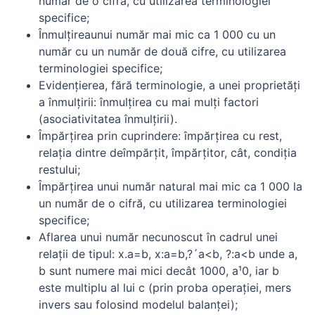
număr de o cifră, cu utilizarea terminologiei
specifice;
Înmulţireaunui număr mai mic ca 1 000 cu un
număr cu un număr de două cifre, cu utilizarea
terminologiei specifice;
Evidenţierea, fără terminologie, a unei proprietăţi
a înmulţirii: înmulţirea cu mai mulţi factori
(asociativitatea înmulţirii).
Împărţirea prin cuprindere: împărţirea cu rest,
relaţia dintre deîmpărţit, împărţitor, cât, condiţia
restului;
Împărţirea unui număr natural mai mic ca 1 000 la
un număr de o cifră, cu utilizarea terminologiei
specifice;
Aflarea unui număr necunoscut în cadrul unei
relaţii de tipul: x.a=b, x:a=b,?´a<b, ?:a<b unde a,
b sunt numere mai mici decât 1000, a¹0, iar b
este multiplu al lui c (prin proba operaţiei, mers
invers sau folosind modelul balanţei);