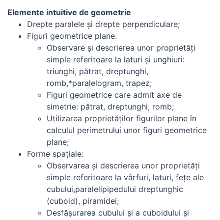
Elemente intuitive de geometrie
Drepte paralele şi drepte perpendiculare;
Figuri geometrice plane:
Observare şi descrierea unor proprietăţi
simple referitoare la laturi şi unghiuri:
triunghi, pătrat, dreptunghi,
romb,*paralelogram, trapez;
Figuri geometrice care admit axe de
simetrie: pătrat, dreptunghi, romb;
Utilizarea proprietăţilor figurilor plane în
calculul perimetrului unor figuri geometrice
plane;
Forme spaţiale:
Observarea şi descrierea unor proprietăţi
simple referitoare la vârfuri, laturi, feţe ale
cubului,paralelipipedului dreptunghic
(cuboid), piramidei;
Desfăşurarea cubului şi a cuboidului şi