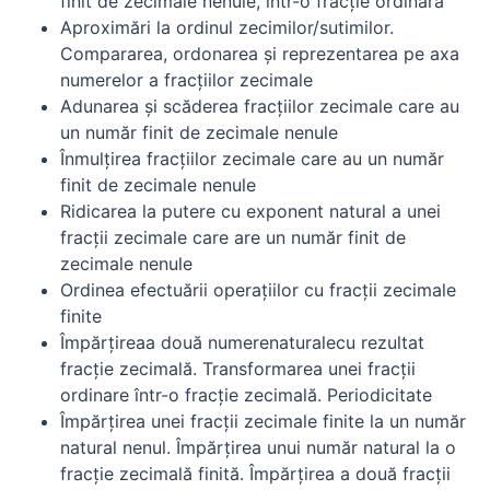
finit de zecimale nenule, într-o fracţie ordinară
Aproximări la ordinul zecimilor/sutimilor.
Compararea, ordonarea şi reprezentarea pe axa
numerelor a fracţiilor zecimale
Adunarea şi scăderea fracţiilor zecimale care au
un număr finit de zecimale nenule
Înmulţirea fracţiilor zecimale care au un număr
finit de zecimale nenule
Ridicarea la putere cu exponent natural a unei
fracţii zecimale care are un număr finit de
zecimale nenule
Ordinea efectuării operaţiilor cu fracţii zecimale
finite
Împărţireaa două numerenaturalecu rezultat
fracţie zecimală. Transformarea unei fracţii
ordinare într-o fracţie zecimală. Periodicitate
Împărţirea unei fracţii zecimale finite la un număr
natural nenul. Împărţirea unui număr natural la o
fracţie zecimală finită. Împărţirea a două fracţii