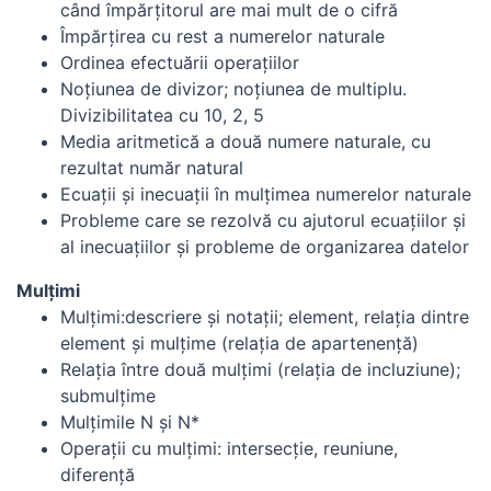
când împărţitorul are mai mult de o cifră
Împărţirea cu rest a numerelor naturale
Ordinea efectuării operaţiilor
Noţiunea de divizor; noţiunea de multiplu.
Divizibilitatea cu 10, 2, 5
Media aritmetică a două numere naturale, cu
rezultat număr natural
Ecuaţii şi inecuaţii în mulţimea numerelor naturale
Probleme care se rezolvă cu ajutorul ecuaţiilor şi
al inecuaţiilor şi probleme de organizarea datelor
Mulţimi
Mulţimi:descriere şi notaţii; element, relaţia dintre
element şi mulţime (relaţia de apartenenţă)
Relaţia între două mulţimi (relaţia de incluziune);
submulţime
Mulţimile N şi N*
Operaţii cu mulţimi: intersecţie, reuniune,
diferenţă