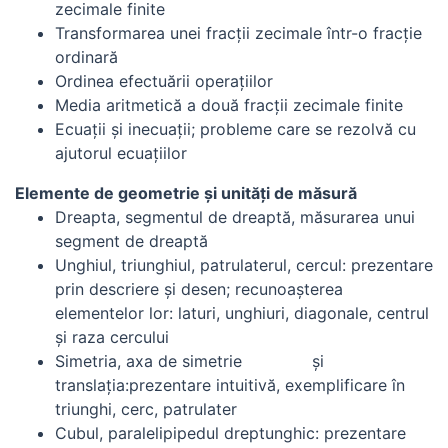
zecimale finite
Transformarea unei fracţii zecimale într-o fracţie
ordinară
Ordinea efectuării operaţiilor
Media aritmetică a două fracţii zecimale finite
Ecuaţii şi inecuaţii; probleme care se rezolvă cu
ajutorul ecuaţiilor
Elemente de geometrie şi unităţi de măsură
Dreapta, segmentul de dreaptă, măsurarea unui
segment de dreaptă
Unghiul, triunghiul, patrulaterul, cercul: prezentare
prin descriere şi desen; recunoaşterea
elementelor lor: laturi, unghiuri, diagonale, centrul
şi raza cercului
Simetria, axa de simetrie şi
translaţia:prezentare intuitivă, exemplificare în
triunghi, cerc, patrulater
Cubul, paralelipipedul dreptunghic: prezentare