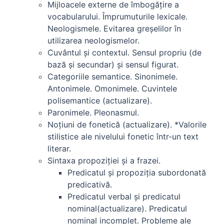
Mijloacele externe de îmbogăţire a
vocabularului. Împrumuturile lexicale.
Neologismele. Evitarea greşelilor în
utilizarea neologismelor.
Cuvântul şi contextul. Sensul propriu (de
bază şi secundar) şi sensul figurat.
Categoriile semantice. Sinonimele.
Antonimele. Omonimele. Cuvintele
polisemantice (actualizare).
Paronimele. Pleonasmul.
Noţiuni de fonetică (actualizare). *Valorile
stilistice ale nivelului fonetic într-un text
literar.
Sintaxa propoziţiei şi a frazei.
Predicatul şi propoziţia subordonată
predicativă.
Predicatul verbal şi predicatul
nominal(actualizare). Predicatul
nominal incomplet. Probleme ale