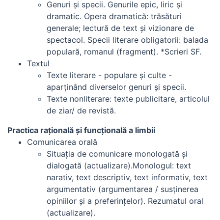
Genuri şi specii. Genurile epic, liric şi
dramatic. Opera dramatică: trăsături
generale; lectură de text şi vizionare de
spectacol. Specii literare obligatorii: balada
populară, romanul (fragment). *Scrieri SF.
Textul
Texte literare - populare şi culte -
aparţinând diverselor genuri şi specii.
Texte nonliterare: texte publicitare, articolul
de ziar/ de revistă.
Practica raţională şi funcţională a limbii
Comunicarea orală
Situaţia de comunicare monologată şi
dialogată (actualizare).Monologul: text
narativ, text descriptiv, text informativ, text
argumentativ (argumentarea / susţinerea
opiniilor şi a preferinţelor). Rezumatul oral
(actualizare).